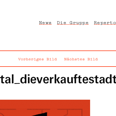
News
Die Gruppe
Repert
her und kultureller Herkunft. Die kontinuierlichen theatralischen, 
Vorheriges Bild
Nächstes Bild
tal_dieverkauftestad