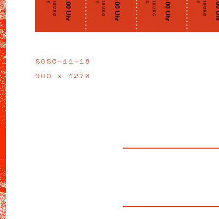
2020-11-18
Veröffentlicht
am
900 × 1273
Volle
Größe
Beitragsnavigation