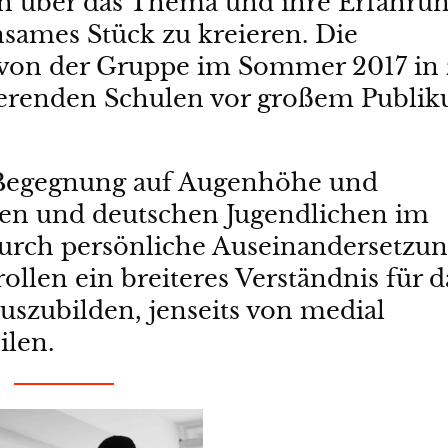
ich über das Thema und ihre Erfahru
sames Stück zu kreieren. Die
von der Gruppe im Sommer 2017 in 
erenden Schulen vor großem Publi
ür Begegnung auf Augenhöhe und
ten und deutschen Jugendlichen im
durch persönliche Auseinandersetzu
len ein breiteres Verständnis für d
szubilden, jenseits von medial
ilen.