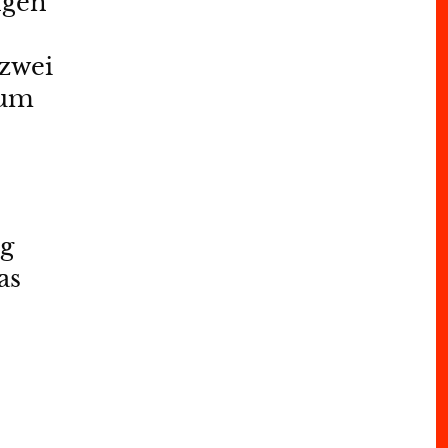
ngen
zwei
kum
ng
as