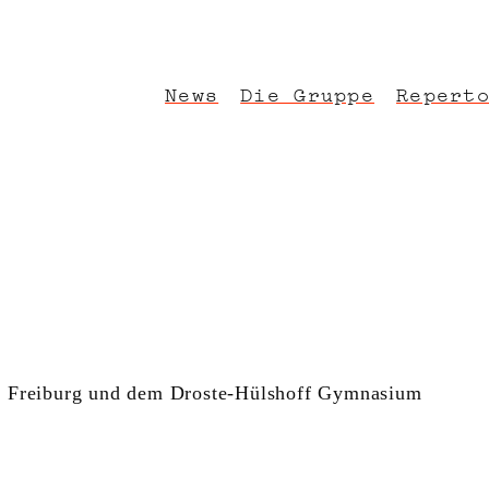
News
Die Gruppe
Repert
her und kultureller Herkunft. Die kontinuierlichen theatralischen, 
le Freiburg und dem Droste-Hülshoff Gymnasium