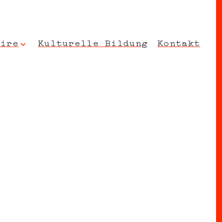
oire
Kulturelle Bildung
Kontakt
musikalischen und physischen Trainings und Recherchen stehen in