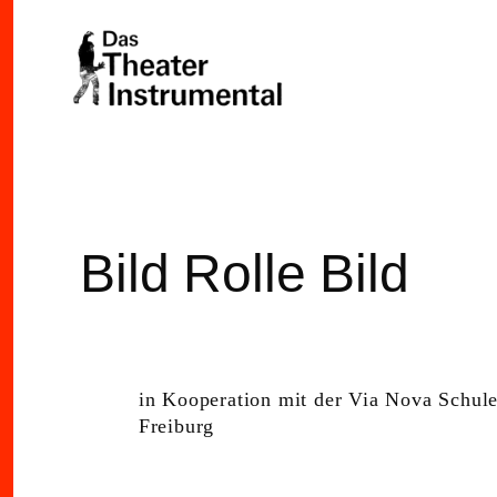
Ein Kollektiv junger Künstler verschiedenster künstlerisc
Das Theater Instrumental
der Tradition des Theater Laboratoriums.
Bild Rolle Bild
in Kooperation mit der Via Nova Schu
Freiburg