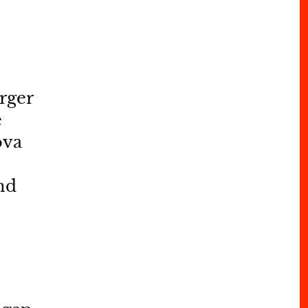
rger
e
ova
nd