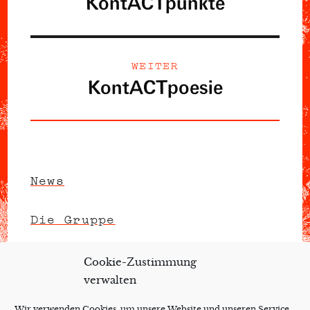
KontACTpunkte
Vorheriger
Beitrag:
WEITER
KontACTpoesie
Nächster
Beitrag:
News
Die Gruppe
Unterme
Repertoire
anzeigen
Cookie-Zustimmung
verwalten
Kulturelle Bildung
Wir verwenden Cookies, um unsere Website und unseren Service