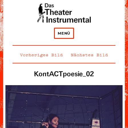
Das Theater Instrumental
MENÜ
Vorheriges Bild
Nächstes Bild
KontACTpoesie_02