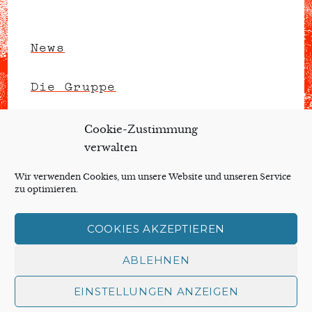
News
Die Gruppe
Unterme
Repertoire
anzeigen
Cookie-Zustimmung
verwalten
Kulturelle Bildung
Wir verwenden Cookies, um unsere Website und unseren Service
zu optimieren.
Kontakt
COOKIES AKZEPTIEREN
Facebook
Email
Cookie-
ABLEHNEN
Richtlinie
EINSTELLUNGEN ANZEIGEN
(EU)
Das Theater Instrumental