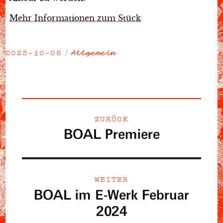
Mehr Informationen zum Stück
2023-10-05
Allgemein
Veröffentlicht
Kategorien
am
Beitragsnavigation
ZURÜCK
BOAL Premiere
Vorheriger
Beitrag:
WEITER
BOAL im E-Werk Februar
Nächster
Beitrag:
2024