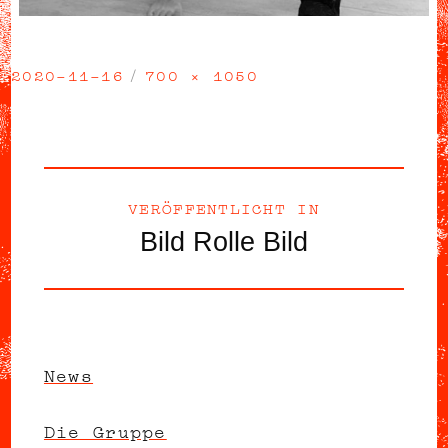
2020-11-16
700 × 1050
Veröffentlicht
Volle
am
Größe
Beitragsnavigation
VERÖFFENTLICHT IN
Bild Rolle Bild
News
Die Gruppe