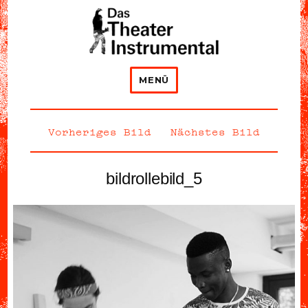
Das Theater Instrumental
MENÜ
Vorheriges Bild
Nächstes Bild
bildrollebild_5